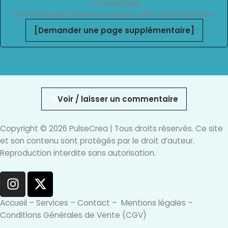
⚠️ Conditions
Ce service est réservé aux sites créés par PulseCrea.
[Demander une page supplémentaire]
Voir / laisser un commentaire
Copyright © 2026 PulseCrea | Tous droits réservés. Ce site
et son contenu sont protégés par le droit d’auteur.
Reproduction interdite sans autorisation.
I
X
n
-
s
t
Accueil
–
Services
–
Contact
–
Mentions légales
–
t
w
Conditions Générales de Vente (CGV)